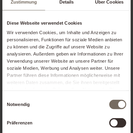
Zustimmung
Details
Über Cookies
Google Analytics
„Diese Website benutzt Google Analytics,
Diese Webseite verwendet Cookies
einen Webanalysedienst der Google Inc.
Wir verwenden Cookies, um Inhalte und Anzeigen zu
personalisieren, Funktionen für soziale Medien anbieten
(„Google“). Google Analytics verwendet
zu können und die Zugriffe auf unsere Website zu
sog. „Cookies“, Textdateien, die auf Ihrem
analysieren. Außerdem geben wir Informationen zu Ihrer
Verwendung unserer Website an unsere Partner für
Computer gespeichert werden und die eine
soziale Medien, Werbung und Analysen weiter. Unsere
Analyse der Benutzung der Website durch
Partner führen diese Informationen möglicherweise mit
weiteren Daten zusammen, die Sie ihnen bereitgestellt
Sie ermöglichen. Die durch den Cookie
haben oder die sie im Rahmen Ihrer Nutzung der Dienste
erzeugten Informationen über Ihre
gesammelt haben.
Einwilligungsauswahl
Benutzung dieser Website werden in der
Notwendig
Regel an einen Server von Google in den
Präferenzen
USA übertragen und dort gespeichert. Im