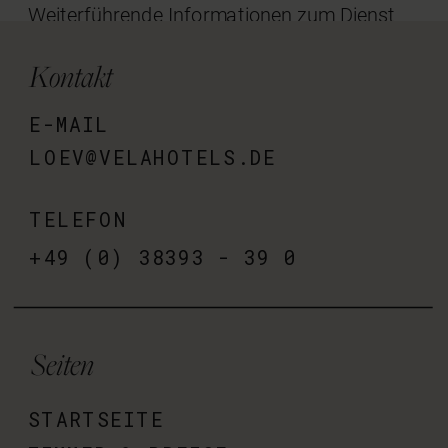
Weiterführende Informationen zum Dienst
Google Remarketing können Sie hier
Kontakt
einsehen. © by Spirit Legal LLP
E-MAIL
LOEV@VELAHOTELS.DE
TELEFON
+49 (0) 38393 - 39 0
Seiten
STARTSEITE